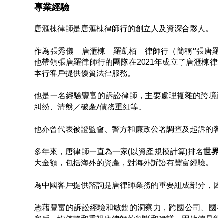
專業經驗
唐滙棟律師是唐滙棟律師行的創立人及資深合夥人。
作為張秀儀 唐滙棟 羅凱栢 律師行（簡稱“張唐
他帶領張唐羅律師行的團隊在
年成立了唐滙棟律
2021
本行客戶提供優質法律服務。
他是一名經驗豐富的訴訟律師，主要處理複雜的跨境
糾紛、清盤／破產/債務重組等。
他亦曾代表被證監會、警方和廉政公署調查及起訴的
多年來，唐律師一直為一家(以資產規模計算)排名
世
大金額，包括海外的資產，對海外訴訟有豐富經驗。
為中國客戶提供諮詢是唐律師業務的重要組成部分，
憑藉豐富的訴訟經驗和敏銳的洞察力，跨國公司、國