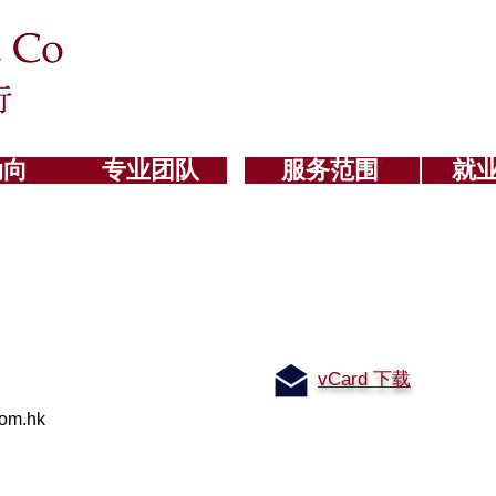
动向
专业团队
服务范围
就
vCard 下载
om.hk