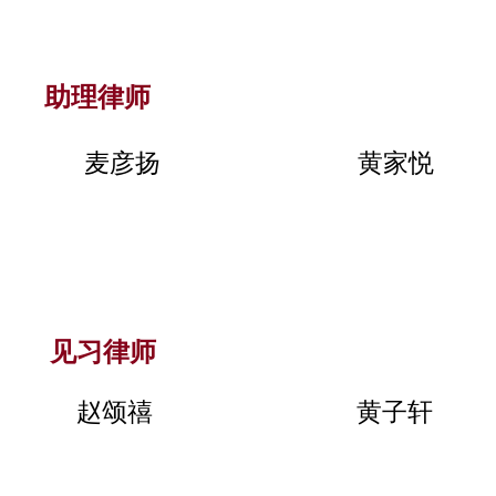
助理律师
麦彦扬
黄家悦
见习律师
赵颂禧
黄子轩